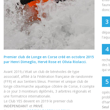
faune
donc 
3
dépas
l'aqu
4
Premier club de Longe en Corse créé en octobre 2015
reche
par Henri Dimeglio, Hervé Rose et Olivia Riolacci.
des b
qui v
Avant 2019,c'était un club de bénévoles de type
associatif, affilié à la Fédération française de randonnée
5
(FFR) et aux Sentiers bleus. Premier et unique club de
longe côte/marche aquatique côtière de Corse, il compte
à ce jour 3 moniteurs diplômés, 3 arbritres régionals et
opéra
une formatrice internationale.
prob
Le Club YES devient en 2019 le premier club
d'ha
INDÉPENDANT
et
PRIVÉ
.
Seul 